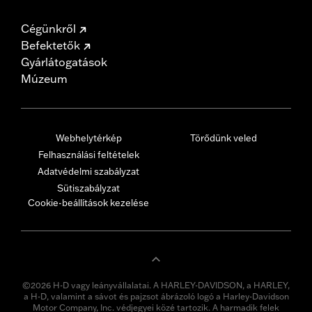
Cégünkről
Befektetők
Gyárlátogatások
Múzeum
Webhelytérkép
Törődünk veled
Felhasználási feltételek
Adatvédelmi szabályzat
Sütiszabályzat
Cookie-beállítások kezelése
©2026 H-D vagy leányvállalatai. A HARLEY-DAVIDSON, a HARLEY,
a H-D, valamint a sávot és pajzsot ábrázoló logó a Harley-Davidson
Motor Company, Inc. védjegyei közé tartozik. A harmadik felek