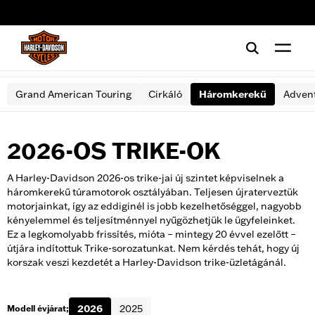
web accessibility
Grand American Touring
Cirkáló
Háromkerekű
Advent
2026-OS TRIKE-OK
A Harley-Davidson 2026-os trike-jai új szintet képviselnek a
háromkerekű túramotorok osztályában. Teljesen újraterveztük
motorjainkat, így az eddiginél is jobb kezelhetőséggel, nagyobb
kényelemmel és teljesítménnyel nyűgözhetjük le ügyfeleinket.
Ez a legkomolyabb frissítés, mióta – mintegy 20 évvel ezelőtt –
útjára indítottuk Trike-sorozatunkat. Nem kérdés tehát, hogy új
korszak veszi kezdetét a Harley-Davidson trike-üzletágánál.
2026
2025
Modell évjárat;