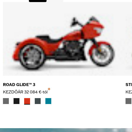
ROAD GLIDE™ 3
ST
+
KEZDŐÁR
32 084 €-tól
KE