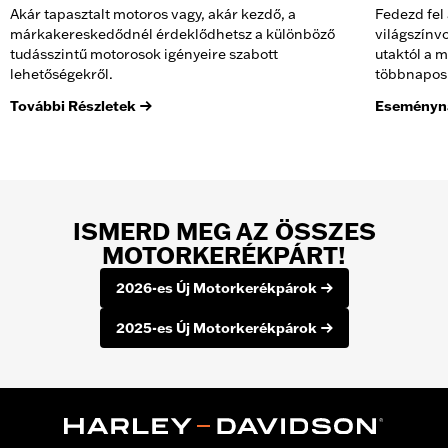
Akár tapasztalt motoros vagy, akár kezdő, a
Fedezd fel
márkakereskedődnél érdeklődhetsz a különböző
világszínv
tudásszintű motorosok igényeire szabott
utaktól a 
lehetőségekről.
többnapos 
További Részletek
Eseményna
ISMERD MEG AZ ÖSSZES
MOTORKERÉKPÁRT!
2026-es Új Motorkerékpárok
2025-es Új Motorkerékpárok