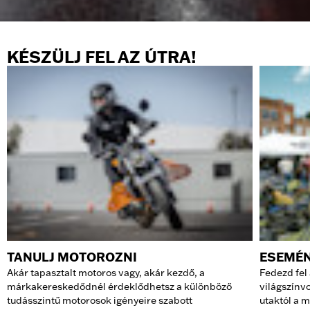
KÉSZÜLJ FEL AZ ÚTRA!
TANULJ MOTOROZNI
ESEMÉ
Akár tapasztalt motoros vagy, akár kezdő, a
Fedezd fel
márkakereskedődnél érdeklődhetsz a különböző
világszínv
tudásszintű motorosok igényeire szabott
utaktól a 