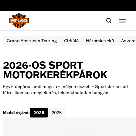
web accessibility
Grand American Touring
Cirkáló
Háromkerekű
Advent
2026-OS SPORT
MOTORKERÉKPÁROK
Egy kategória, amit maga a – mélyen tisztelt – Sportster hozott
létre. Ikonikus megjelenés, felülmúlhatatlan hangzás.
2026
2025
Modell évjárat;