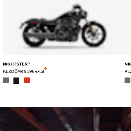
NIGHTSTER™
NI
+
KEZDŐÁR
9 396 €-tól
KE