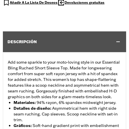
Añadir A La Lista De Deseos
Devoluciones gratuitas
DESCRIPCIÓN
Add some sparkle to your moto-loving style in our Essential
Bling Ruched Short Sleeve Top. Made for longwearing
comfort from super soft rayon jersey with a hit of spandex
for added stretch. This women’s top has shape-flattering
features like a scoop neckline and asymmetrical hem with
seam ruching. Gorgeously finished with embellished H-D
graphics on both sides for a glam-meets-timeless look.
Materiales
:
94% rayon, 6% spandex midweight jersey.
Detalles de diseño
:
Asymmetrical hem with right side
seam ruching. Cap sleeves. Scoop neckline with set-in
trim.
Gráficos
:
Soft-hand gradient print with embellishment