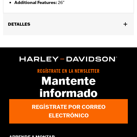
Additional Features
:
26"
DETALLES
Género:
Mujeres
GARANTÍA:
2 year limited warranty – Go to
www.h-
d.com/warranty
for full details
Origen:
Imported
REGÍSTRATE EN LA NEWSLETTER
Mantente
informado
REGÍSTRATE POR CORREO
ELECTRÓNICO
APRENDE A MONTAR