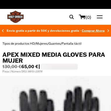
web accessibility
(0)
Envío gratis a partir de 50€ y devoluciones gratis -
Comprar Ahora
Tipos de productos HD
Mujeres
Guantes
Pantalla táctil
/
/
/
APEX MIXED MEDIA GLOVES PARA
MUJER
130,00 €
65,00 €
|
Pieza | Número SKU: 98151-23VW