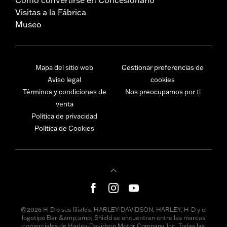
Visitas a la Fábrica
Museo
Mapa del sitio web
Gestionar preferencias de
Aviso legal
cookies
Términos y condiciones de
Nos preocupamos por ti
venta
Política de privacidad
Política de Cookies
©2026 H-D o sus filiales. HARLEY-DAVIDSON, HARLEY, H-D y el
logotipo Bar &amp;amp; Shield se encuentran entre las marcas
comerciales de Harley-Davidson Motor Company, Inc. Todas las