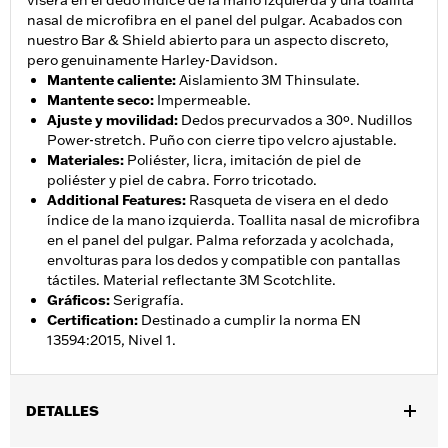
visera en el dedo índice de la mano izquierda y una toallita
nasal de microfibra en el panel del pulgar. Acabados con
nuestro Bar & Shield abierto para un aspecto discreto,
pero genuinamente Harley-Davidson.
Mantente caliente
:
Aislamiento 3M Thinsulate.
Mantente seco
:
Impermeable.
Ajuste y movilidad
:
Dedos precurvados a 30º. Nudillos
Power-stretch. Puño con cierre tipo velcro ajustable.
Materiales
:
Poliéster, licra, imitación de piel de
poliéster y piel de cabra. Forro tricotado.
Additional Features
:
Rasqueta de visera en el dedo
índice de la mano izquierda. Toallita nasal de microfibra
en el panel del pulgar. Palma reforzada y acolchada,
envolturas para los dedos y compatible con pantallas
táctiles. Material reflectante 3M Scotchlite.
Gráficos
:
Serigrafía.
Certification
:
Destinado a cumplir la norma EN
13594:2015, Nivel 1.
DETALLES