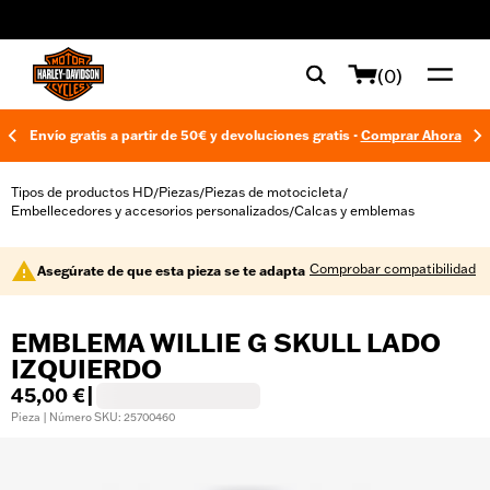
web accessibility
(0)
Envío gratis a partir de 50€ y devoluciones gratis -
Comprar Ahora
Tipos de productos HD
Piezas
Piezas de motocicleta
/
/
/
Embellecedores y accesorios personalizados
Calcas y emblemas
/
Comprobar compatibilidad
Asegúrate de que esta pieza se te adapta
EMBLEMA WILLIE G SKULL LADO
IZQUIERDO
45,00 €
|
Pieza | Número SKU: 25700460