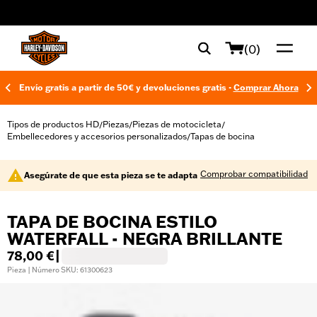
web accessibility
(0)
Envío gratis a partir de 50€ y devoluciones gratis -
Comprar Ahora
Tipos de productos HD
Piezas
Piezas de motocicleta
/
/
/
Embellecedores y accesorios personalizados
Tapas de bocina
/
Comprobar compatibilidad
Asegúrate de que esta pieza se te adapta
TAPA DE BOCINA ESTILO
WATERFALL - NEGRA BRILLANTE
78,00 €
|
Pieza | Número SKU: 61300623