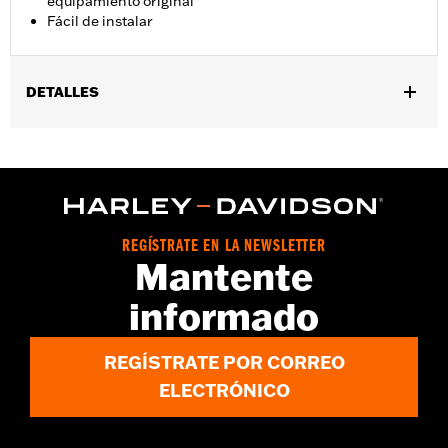
equipamiento original
Fácil de instalar
DETALLES
Compatible con los modelos ’93 y posteriores con bocina de
fijación lateral (excepto VRSC™ y XG).
Instrucciones de instalación
Se vende por unidades:
Cada una
Contenido del embalaje:
Tapa de bocina y arandela
REGÍSTRATE EN LA NEWSLETTER
Mantente
informado
REGÍSTRATE POR CORREO
ELECTRÓNICO