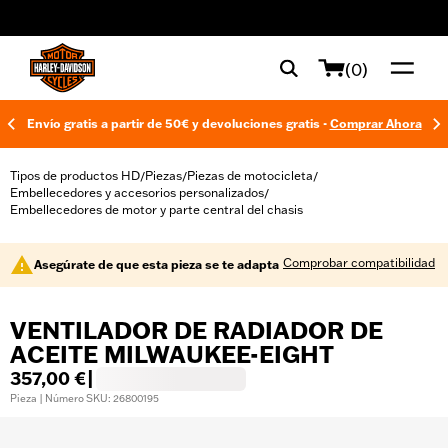
web accessibility
(0)
Envío gratis a partir de 50€ y devoluciones gratis -
Comprar Ahora
Tipos de productos HD
Piezas
Piezas de motocicleta
/
/
/
Embellecedores y accesorios personalizados
/
Embellecedores de motor y parte central del chasis
Comprobar compatibilidad
Asegúrate de que esta pieza se te adapta
VENTILADOR DE RADIADOR DE
ACEITE MILWAUKEE-EIGHT
357,00 €
|
Pieza | Número SKU: 26800195