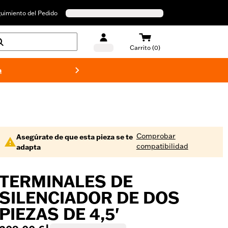
uimiento del Pedido
Carrito (0)
a
Bañado
Comprobar
Asegúrate de que esta pieza se te
compatibilidad
adapta
TERMINALES DE
SILENCIADOR DE DOS
PIEZAS DE 4,5'