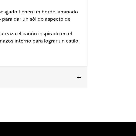
 sesgado tienen un borde laminado
 para dar un sólido aspecto de
 abraza el cañón inspirado en el
azos interno para lograr un estilo
gle® Street Cannon de 4,5 pulgadas y
con silenciadores CVO Touring.