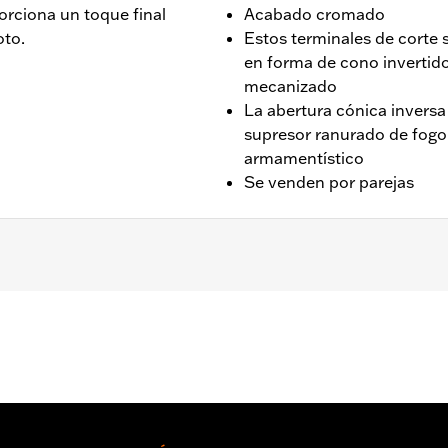
rciona un toque final
Acabado cromado
oto.
Estos terminales de corte
en forma de cono invertido
mecanizado
La abertura cónica inversa
supresor ranurado de fogon
armamentístico
Se venden por parejas
17 y posteriores equipados con silenciadores Screamin' Ea
igh-Flow con silenciadores Street Cannon. No compatible 
aterial:
Pulgadas
e I