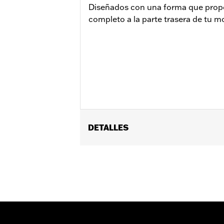
Diseñados con una forma que propo
completo a la parte trasera de tu m
DETALLES
Compatible con los modelos Touring '
sistemas de escape Screamin' Eagle H
Instrucciones de instalación
Diámetro:
4.5
Unida de medida del diámetro del m
Se vende por unidades:
Par
Mejora Screamin' Eagle Stage:
Stag