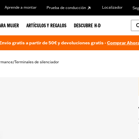
Aprende a montar
Localizador
Prueba de conducción
Seg
ARA MUJER
ARTÍCULOS Y REGALOS
DESCUBRE H-D
Envío gratis a partir de 50€ y devoluciones gratis -
Comprar Ahor
ormance
Terminales de silenciador
/