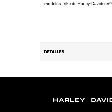
modelos Trike de Harley-Davidson®
DETALLES
Compatible con los modelos Trike ’09 
Se vende por unidades:
Par
Material:
Nylon balístico
Contenido del embalaje:
Par de bols