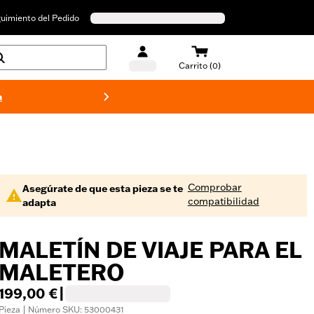
uimiento del Pedido
Carrito (0)
a
Bañado
Comprobar
Asegúrate de que esta pieza se te
compatibilidad
adapta
MALETÍN DE VIAJE PARA EL
MALETERO
199,00 €
|
Pieza | Número SKU: 53000431