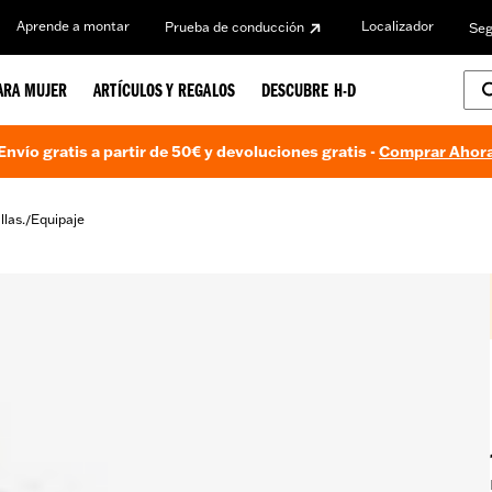
Aprende a montar
Localizador
Prueba de conducción
Seg
ARA MUJER
ARTÍCULOS Y REGALOS
DESCUBRE H-D
Envío gratis a partir de 50€ y devoluciones gratis -
Comprar Ahor
llas.
Equipaje
/