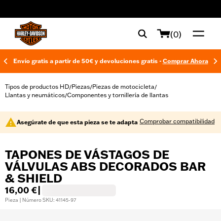
web accessibility
(0)
Envío gratis a partir de 50€ y devoluciones gratis -
Comprar Ahora
Tipos de productos HD
Piezas
Piezas de motocicleta
/
/
/
Llantas y neumáticos
Componentes y tornillería de llantas
/
Comprobar compatibilidad
Asegúrate de que esta pieza se te adapta
TAPONES DE VÁSTAGOS DE
VÁLVULAS ABS DECORADOS BAR
& SHIELD
16,00 €
|
Pieza | Número SKU: 41145-97