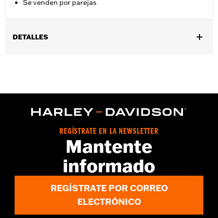
Se venden por parejas
DETALLES
Ajuste universal. Compatible también con las válvulas de aire de
la suspensión.
Se vende por unidades:
Par
Contenido del embalaje:
2 tapones de válvula ABS
REGÍSTRATE EN LA NEWSLETTER
Mantente
informado
REGÍSTRATE POR CORREO
ELECTRÓNICO