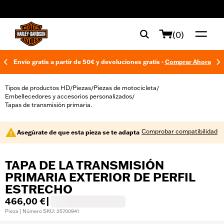
web accessibility
(0)
Envío gratis a partir de 50€ y devoluciones gratis -
Comprar Ahora
Tipos de productos HD
Piezas
Piezas de motocicleta
/
/
/
Embellecedores y accesorios personalizados
/
Tapas de transmisión primaria.
Comprobar compatibilidad
Asegúrate de que esta pieza se te adapta
TAPA DE LA TRANSMISIÓN
PRIMARIA EXTERIOR DE PERFIL
ESTRECHO
466,00 €
|
Pieza | Número SKU: 25700941