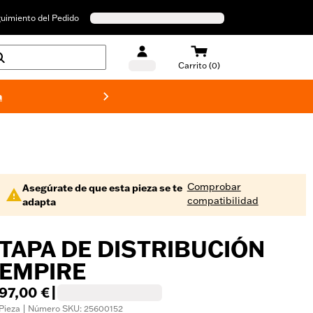
uimiento del Pedido
Carrito (0)
a
Bañado
Comprobar
Asegúrate de que esta pieza se te
compatibilidad
adapta
TAPA DE DISTRIBUCIÓN
EMPIRE
97,00 €
|
Pieza | Número SKU: 25600152