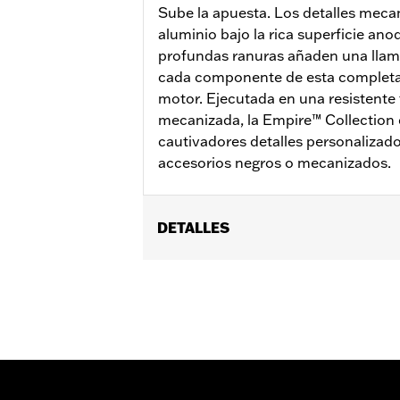
Sube la apuesta. Los detalles mecani
aluminio bajo la rica superficie ano
profundas ranuras añaden una llama
cada componente de esta completa
motor. Ejecutada en una resistente 
mecanizada, la Empire™ Collection
cautivadores detalles personaliza
accesorios negros o mecanizados.
DETALLES
Compatible con los modelos equipado
y FLHX, FLTRX y FLTRXSTSE '24 y post
Instrucciones de instalación
Colección:
Empire
Se vende por unidades:
Cada una
Contenido del embalaje:
Tapa de dis
GARANTÍA:
,,,,,,,,,,,,,,,,,,,,,,,,,,,,,,,,,,,,,,,,,,,,,,,,