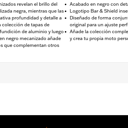
zados revelan el brillo del
Acabado en negro con det
dizada negra, mientras que las
Logotipo Bar & Shield ins
tiva profundidad y detalle a
Diseñado de forma conjun
 colección de tapas de
original para un ajuste per
fundición de aluminio y luego
Añade la colección compl
 en negro mecanizado añade
y crea tu propia moto pers
dos que complementan otros
s con motor Milwaukee-Eight® '17 y posteriores (excepto 
eriores y '25 y posteriores FLTRXRRSE).
tribución e instrucciones de instalación
,,,,,,,,,,,,,,