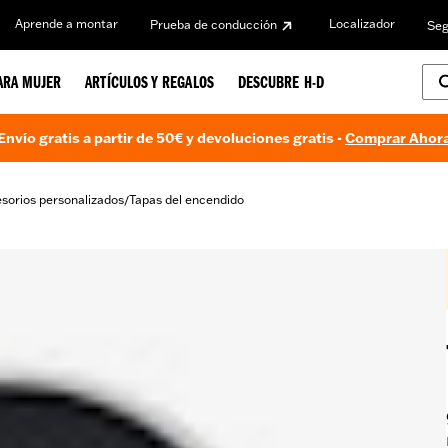
Aprende a montar
Localizador
Prueba de conducción
Seg
ARA MUJER
ARTÍCULOS Y REGALOS
DESCUBRE H-D
Envío gratis a partir de 50€ y devoluciones gratis -
Comprar Ahor
sorios personalizados
Tapas del encendido
/