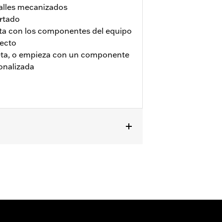
alles mecanizados
ertado
ta con los componentes del equipo
fecto
eta, o empieza con un componente
onalizada
FLHXSE y FLTRXSE '23 y posteriores,