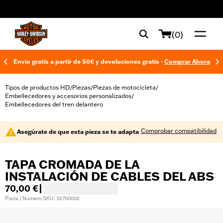
web accessibility
(0)
Envío gratis a partir de 50€ y devoluciones gratis -
Comprar Ahora
Tipos de productos HD
Piezas
Piezas de motocicleta
/
/
/
Embellecedores y accesorios personalizados
/
Embellecedores del tren delantero
Comprobar compatibilidad
Asegúrate de que esta pieza se te adapta
TAPA CROMADA DE LA
INSTALACIÓN DE CABLES DEL ABS
70,00 €
|
Pieza | Número SKU: 32700002