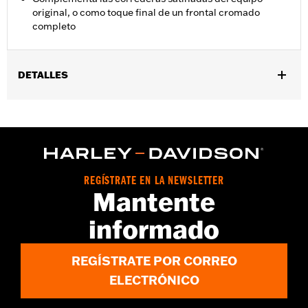
original, o como toque final de un frontal cromado
completo
DETALLES
Compatible con los modelos Softail® ’11-’17 (excepto FXCWC,
FXSB y FXSBSE) equipados con ABS.
Instrucciones de instalación
Se vende por unidades:
Cada una
Contenido del embalaje:
Soportes de la cubierta del cableado y
REGÍSTRATE EN LA NEWSLETTER
tornillería necesaria para su instalación
Mantente
informado
REGÍSTRATE POR CORREO
ELECTRÓNICO