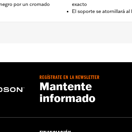
n negro por un cromado
exacto
El soporte se atornillará al
-’17.
e de fijación
REGÍSTRATE EN LA NEWSLETTER
Mantente
informado