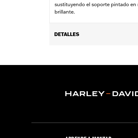
sustituyendo el soporte pintado e
brillante.
DETALLES
Compatible con los modelos Dyna® ’08
Instrucciones de instalación
Posición en la moto:
Trasero
Se vende por unidades:
Cada una
Contenido del embalaje:
Sólo soport