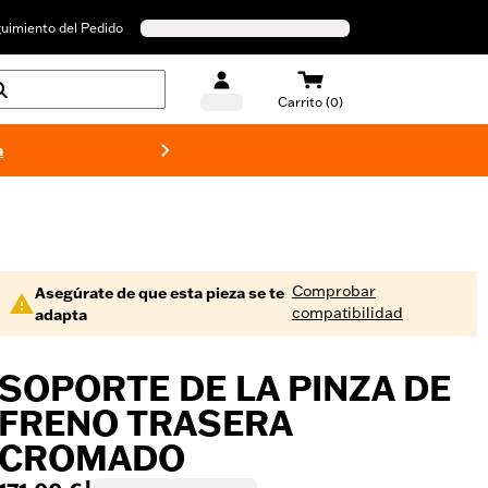
uimiento del Pedido
Carrito (0)
a
Bañado
Comprobar
Asegúrate de que esta pieza se te
compatibilidad
adapta
SOPORTE DE LA PINZA DE
FRENO TRASERA
CROMADO