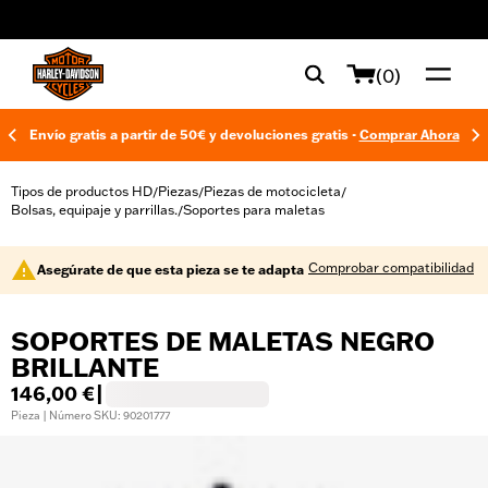
web accessibility
(0)
Envío gratis a partir de 50€ y devoluciones gratis -
Comprar Ahora
Tipos de productos HD
Piezas
Piezas de motocicleta
/
/
/
Bolsas, equipaje y parrillas.
Soportes para maletas
/
Comprobar compatibilidad
Asegúrate de que esta pieza se te adapta
SOPORTES DE MALETAS NEGRO
BRILLANTE
146,00 €
|
Pieza | Número SKU: 90201777