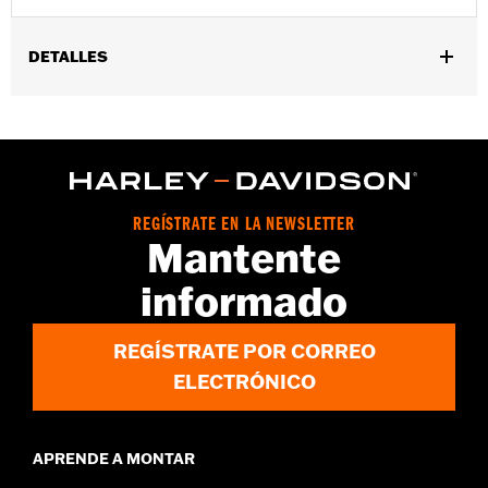
DETALLES
Compatible con los modelos FLSL, FXBB, FXBBS, FXLR, FXLRS
y FXST ’18 y posteriores. Requerido para maletas Throw-Over
N/P 90201770, 90201769 o 90202693.
Instrucciones de instalación
Se vende por unidades:
Par
REGÍSTRATE EN LA NEWSLETTER
Contenido del embalaje:
Soportes izquierdo y derecho y
Mantente
tornillería de montaje
informado
REGÍSTRATE POR CORREO
ELECTRÓNICO
APRENDE A MONTAR