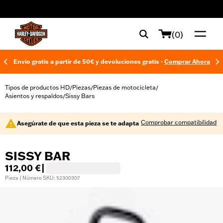
web accessibility
(0)
Envío gratis a partir de 50€ y devoluciones gratis -
Comprar Ahora
Tipos de productos HD
Piezas
Piezas de motocicleta
/
/
/
Asientos y respaldos
Sissy Bars
/
Comprobar compatibilidad
Asegúrate de que esta pieza se te adapta
SISSY BAR
112,00 €
|
Pieza | Número SKU: 52300307