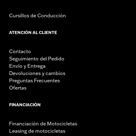
Se vende por unidades:
Cada una
Contenido del embalaje:
Sirena, tornillería, instrucciones de
Cursillos de Conducción
instalación
ATENCIÓN AL CLIENTE
Contacto
Seguimiento del Pedido
Envío y Entrega
Devoluciones y cambios
Preguntas Frecuentes
Ofertas
FINANCIACIÓN
Financiación de Motocicletas
Leasing de motocicletas