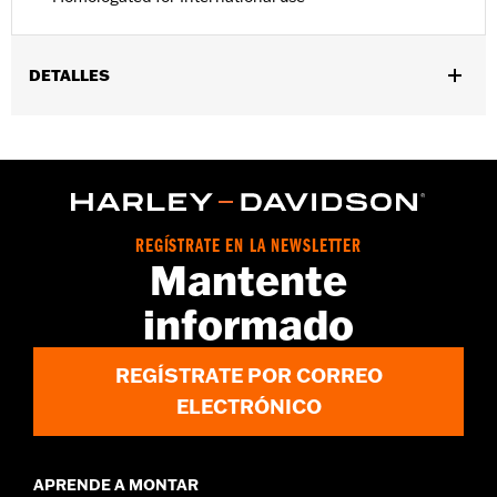
DETALLES
Compatible con los modelos '21 y posteriores RA1250, RA1250S,
RA1250SE, RH975, RH975S, RH1250S y '25 y posteriores
RA1250ST, '17 y posteriores XG, '02-'17 VRSC™, '14 y posteriores
XL, '04-'17 Dyna®, '03 y posteriores Softail® (excepto FXCW y
FXCWC), '02 y posteriores Touring (excepto '25 y posteriores
FLTRXRRSE) y '09 y posteriores Trike equipados con H-D®
REGÍSTRATE EN LA NEWSLETTER
Smart Security System o H-D® Factory Security System. Los
Mantente
modelos RA1250, RA1250S y RH1250S 21-'23 requieren la
compra por separado del cable adaptador N/P 69202993 y dos
informado
bridas N/P 10065. Los modelos '17 y posteriores de XG requieren
la compra por separado del soporte de montaje N/P 69201473.
Los modelos 2002-2006 VRSCA, VRSCB, VRSCD requieren la
REGÍSTRATE POR CORREO
compra por separado de una cinta de sujeción Velcro N/P
ELECTRÓNICO
59274-01.
Instrucciones de instalación
Se vende por separado:
Ver las compatibilidades para más
APRENDE A MONTAR
detalles