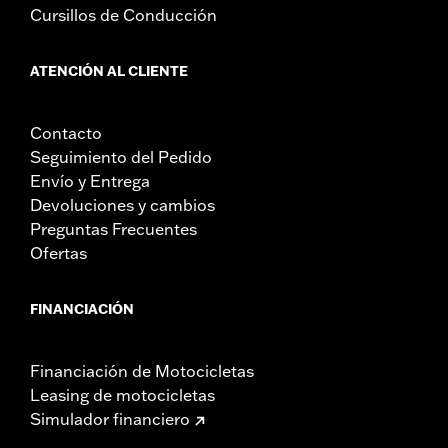
California guidelines on tampering can also lead to
Cursillos de Conducción
substantial fines and penalties. Screamin’ Eagle®
Performance products are intended for the experienced
rider only.
ATENCIÓN AL CLIENTE
Contacto
Seguimiento del Pedido
Envío y Entrega
Devoluciones y cambios
Preguntas Frecuentes
Ofertas
FINANCIACIÓN
Financiación de Motocicletas
Leasing de motocicletas
Simulador financiero