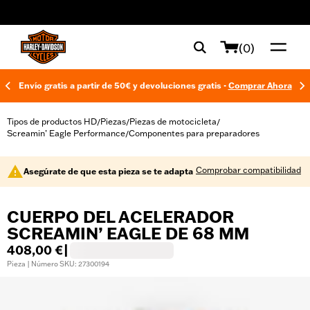
web accessibility
(0)
Envío gratis a partir de 50€ y devoluciones gratis -
Comprar Ahora
Tipos de productos HD
Piezas
Piezas de motocicleta
/
/
/
Screamin’ Eagle Performance
Componentes para preparadores
/
Comprobar compatibilidad
Asegúrate de que esta pieza se te adapta
CUERPO DEL ACELERADOR
SCREAMIN’ EAGLE DE 68 MM
408,00 €
|
Pieza | Número SKU: 27300194