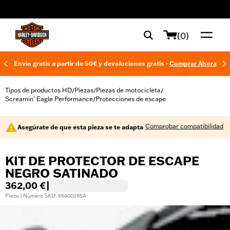
web accessibility
(0)
Envío gratis a partir de 50€ y devoluciones gratis -
Comprar Ahora
Tipos de productos HD
Piezas
Piezas de motocicleta
/
/
/
Screamin’ Eagle Performance
Protecciones de escape
/
Comprobar compatibilidad
Asegúrate de que esta pieza se te adapta
KIT DE PROTECTOR DE ESCAPE
NEGRO SATINADO
362,00 €
|
Pieza | Número SKU: 65400285A