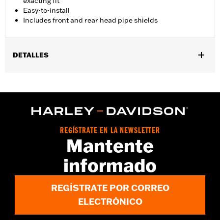
exacting fit
Easy-to-install
Includes front and rear head pipe shields
DETALLES
Compatible con los modelos '17 y posteriores Touring (excepto
'25 y posteriores FLTRXRRSE) y Trike.
Instrucciones de instalación
REGÍSTRATE EN LA NEWSLETTER
Mantente
informado
REGÍSTRATE POR CORREO
ELECTRÓNICO