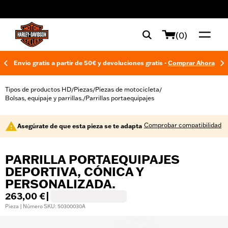
web accessibility
(0)
Envío gratis a partir de 50€ y devoluciones gratis -
Comprar Ahora
Tipos de productos HD
Piezas
Piezas de motocicleta
/
/
/
Bolsas, equipaje y parrillas.
Parrillas portaequipajes
/
Comprobar compatibilidad
Asegúrate de que esta pieza se te adapta
PARRILLA PORTAEQUIPAJES
DEPORTIVA, CÓNICA Y
PERSONALIZADA.
263,00 €
|
Pieza | Número SKU: 50300030A