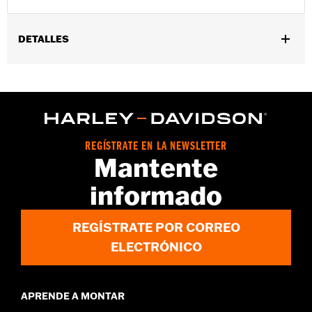
DETALLES
Compatible con los modelos XL ’04 y posteriores (excepto
XL1200CX) equipados con placas laterales H-D® Detachables™,
modelos Dyna ’06-’17 (excepto FXDF, FXDFSE y FXDWG ’10-’17)
equipados con placas laterales desmontables, Softail® ’84-’05
(excepto FLSTN y FXSTD), modelos FLST, FLSTC, FLSTNSE y
FLSTSC ’06-’17, y FLSTF ’06 equipados con placas laterales
REGÍSTRATE EN LA NEWSLETTER
desmontables.
Mantente
Instrucciones de instalación
informado
Longitud:
9.75 Inches
Anchura:
10 Inches
ATENCIÓN:
Do not use this rack as a seat. Do not exceed the
REGÍSTRATE POR CORREO
fender rack weight capacity. Using as a seat or
ELECTRÓNICO
exceeding this capacity could cause handling
problems which could result in loss of control and
death or serious injury.
APRENDE A MONTAR