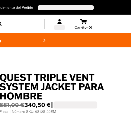
uimiento del Pedido
Carrito (0)
a
Bañado
QUEST TRIPLE VENT
SYSTEM JACKET PARA
HOMBRE
681,00 €
340,50 €
|
Pieza | Número SKU: 98128-22EM