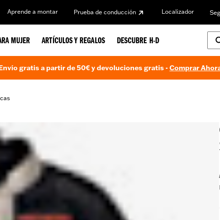
Aprende a montar
Localizador
Prueba de conducción
Seg
ARA MUJER
ARTÍCULOS Y REGALOS
DESCUBRE H-D
Envío gratis a partir de 50€ y devoluciones gratis -
Comprar Ahor
icas