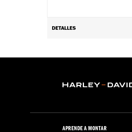
DETALLES
Género:
Hombres
Características funcionales:
Ventil
de las mangas ajustables
,
Cintura aju
Reflexivo
,
ProtecciÃ³n incluida
GARANTÍA:
Garantía limitada de 2 año
Jacket Style:
Triple Vent
Origen:
Importado
APRENDE A MONTAR