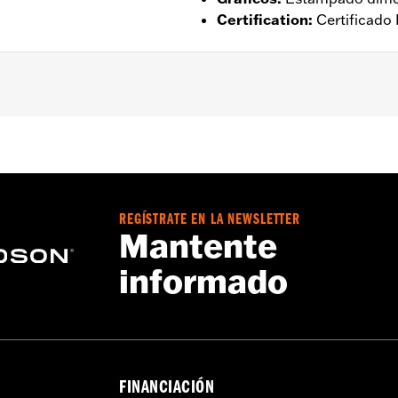
Certification
:
Certificado
ado
,
Impermeable
,
Costura sellada
,
Solapas antiviento
,
Part
stable
,
Cremallera bidireccional en la parte delantera
,
Bolsil
s - Visita
www.h-d.com/warranty
para más detalles
REGÍSTRATE EN LA NEWSLETTER
Mantente
informado
FINANCIACIÓN