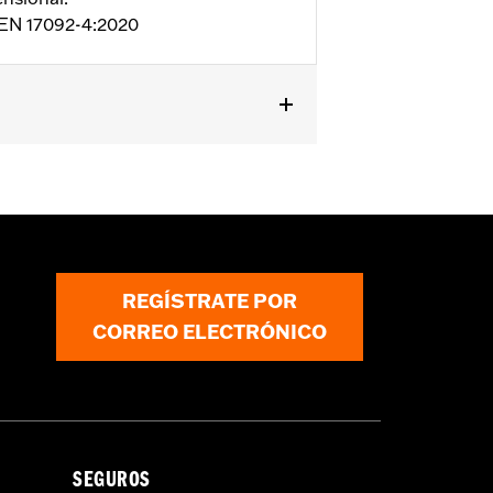
 EN 17092-4:2020
e trasera dinÃ¡mica - BÃ¡sica
,
PuÃ±os
los con cremallera
,
Cremallera interior
,
REGÍSTRATE POR
CORREO ELECTRÓNICO
SEGUROS