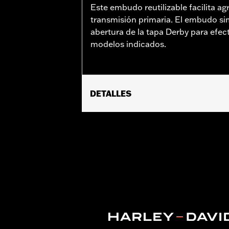
Este embudo reutilizable facilita agr
transmisión primaria. El embudo si
abertura de la tapa Derby para efec
modelos indicados.
DETALLES
Compatible con los modelos FLSB ’18 y 
Se vende por unidades:
Cada una
Contenido del embalaje:
Sólo embu