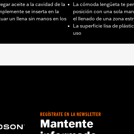
egar aceite a la cavidad de la
La cómoda lengüeta te per
mplemente se inserta en la
posición con una sola mano
tuar un llena sin manos en los
el llenado de una zona est
La superficie lisa de plásti
uso
posteriores y Softail ’19 y posteriores.
do
REGÍSTRATE EN LA NEWSLETTER
Mantente