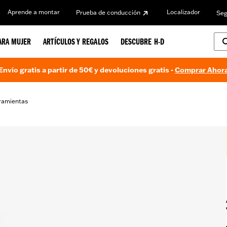
Aprende a montar
Localizador
Prueba de conducción
Seg
ARA MUJER
ARTÍCULOS Y REGALOS
DESCUBRE H-D
Envío gratis a partir de 50€ y devoluciones gratis -
Comprar Ahor
ramientas