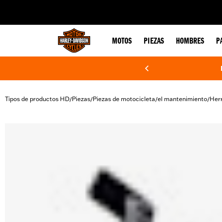
web accessibility
MOTOS
PIEZAS
HOMBRES
P
Tipos de productos HD
Piezas
Piezas de motocicleta
el mantenimiento
Her
/
/
/
/