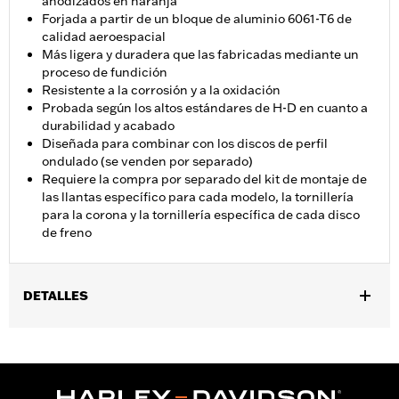
anodizados en naranja
Forjada a partir de un bloque de aluminio 6061-T6 de
calidad aeroespacial
Más ligera y duradera que las fabricadas mediante un
proceso de fundición
Resistente a la corrosión y a la oxidación
Probada según los altos estándares de H-D en cuanto a
durabilidad y acabado
Diseñada para combinar con los discos de perfil
ondulado (se venden por separado)
Requiere la compra por separado del kit de montaje de
las llantas específico para cada modelo, la tornillería
para la corona y la tornillería específica de cada disco
de freno
DETALLES
Compatible con los modelos '23 y posteriores FLHXSE,
FLTRXSE, ’24 y posteriores FLHX, FLTRX, FLXTRXSTSE, '25 y
posteriores FLHXU y '26 y posteriores FLHXL, FLHXLSE y
FLTRXL.