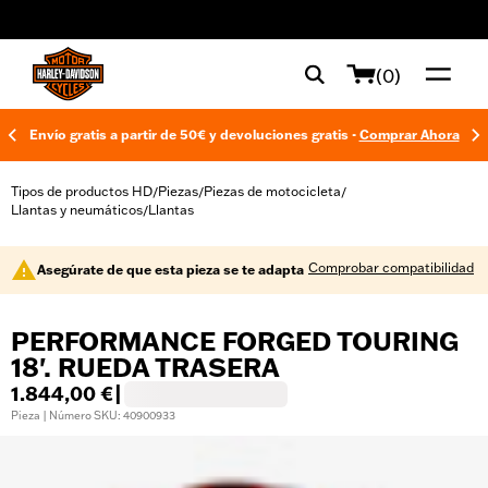
web accessibility
(0)
Envío gratis a partir de 50€ y devoluciones gratis -
Comprar Ahora
Tipos de productos HD
Piezas
Piezas de motocicleta
/
/
/
Llantas y neumáticos
Llantas
/
Comprobar compatibilidad
Asegúrate de que esta pieza se te adapta
PERFORMANCE FORGED TOURING
18'. RUEDA TRASERA
1.844,00 €
|
Pieza | Número SKU: 40900933