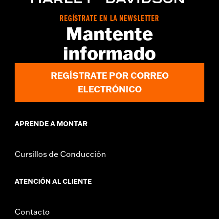
Instrucciones de instalación
Medida de la llanta:
18
REGÍSTRATE EN LA NEWSLETTER
Mantente
NOTAS:
Requiere la compra por separado del kit de montaje de
las llantas del modelo específico, la tornillería de la
informado
corona y tornillería específica para el disco de freno.
Ver hoja I para más detalles. La instalación puede
requerir la compra por separado de un neumático del
REGÍSTRATE POR CORREO
modelo específico y del tamaño de la llanta.
ELECTRÓNICO
APRENDE A MONTAR
Cursillos de Conducción
ATENCIÓN AL CLIENTE
Contacto