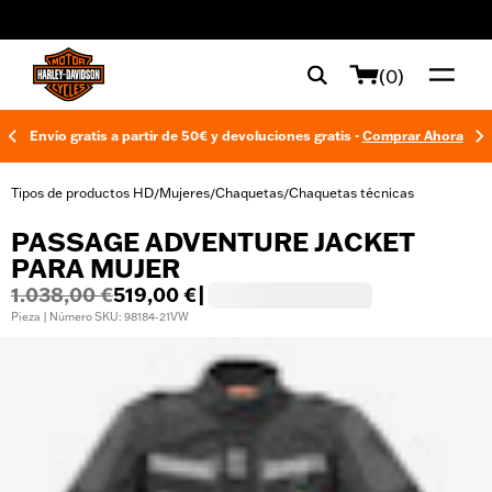
web accessibility
(0)
Envío gratis a partir de 50€ y devoluciones gratis -
Comprar Ahora
Tipos de productos HD
Mujeres
Chaquetas
Chaquetas técnicas
/
/
/
PASSAGE ADVENTURE JACKET
PARA MUJER
1.038,00 €
519,00 €
|
Pieza | Número SKU: 98184-21VW