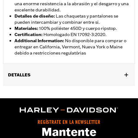
una enorme resistencia a la abrasión y el desgarro y una
excelente durabilidad.
Detalles de diseño
:
Las chaquetas y pantalones se
pueden intercambiar y combinar entre sí.
Materiales
:
100% poliéster 450D y cuerpo ripstop.
Certification
:
Homologado EN 17092-3:2020.
Additional Information
:
No disponible para comprar o
entregar en California, Vermont, Nueva York o Maine
debido a restricciones regulatórias
DETALLES
Género:
Mujeres
,
Características funcionales:
Resistente a la abrasiÃ³n
,
,
,
Impermeable
A prueba de viento
Ventilado
Forro extraÃ­ble
GARANTÍA:
Garantía limitada de 3 años – Visita
www.h-
d.com/warranty
para más detalles
REGÍSTRATE EN LA NEWSLETTER
Jacket Style:
Moto
Mantente
Shop To Be:
Dry