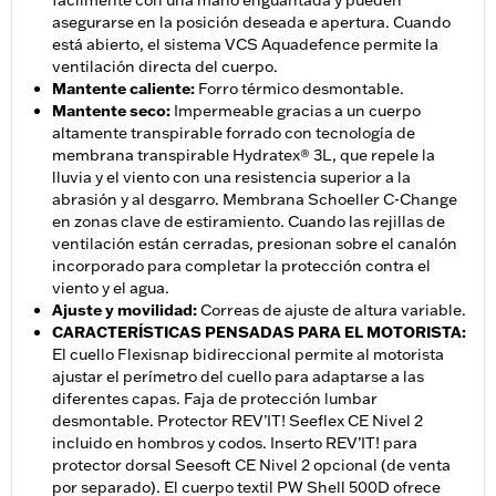
fácilmente con una mano enguantada y pueden
asegurarse en la posición deseada e apertura. Cuando
está abierto, el sistema VCS Aquadefence permite la
ventilación directa del cuerpo.
Mantente caliente
:
Forro térmico desmontable.
Mantente seco
:
Impermeable gracias a un cuerpo
altamente transpirable forrado con tecnología de
membrana transpirable Hydratex® 3L, que repele la
lluvia y el viento con una resistencia superior a la
abrasión y al desgarro. Membrana Schoeller C-Change
en zonas clave de estiramiento. Cuando las rejillas de
ventilación están cerradas, presionan sobre el canalón
incorporado para completar la protección contra el
viento y el agua.
Ajuste y movilidad
:
Correas de ajuste de altura variable.
CARACTERÍSTICAS PENSADAS PARA EL MOTORISTA
:
El cuello Flexisnap bidireccional permite al motorista
ajustar el perímetro del cuello para adaptarse a las
diferentes capas. Faja de protección lumbar
desmontable. Protector REV’IT! Seeflex CE Nivel 2
incluido en hombros y codos. Inserto REV’IT! para
protector dorsal Seesoft CE Nivel 2 opcional (de venta
por separado). El cuerpo textil PW Shell 500D ofrece