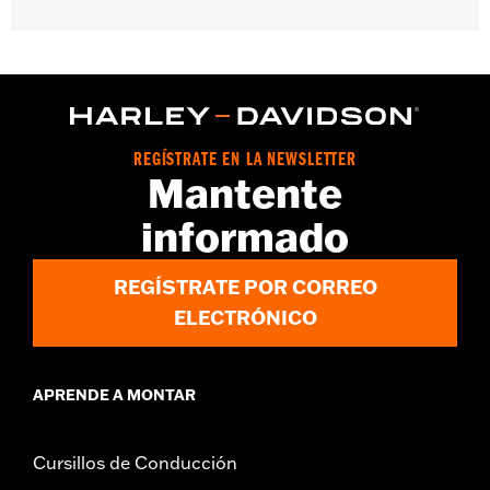
Necesario para el uso del hardware del módulo Screamin’
Eagle® Smart Tune PRO Automatic Tuning en los modelos '16-'17
Dyna® y Softail®.
Se vende por unidades:
Cada una
Contenido del embalaje:
Sólo cableado
These Screamin’ Eagle® products are 50-State U.S. EPA
REGÍSTRATE EN LA NEWSLETTER
Mantente
compliant for sale and use on all applicable vehicles,
including those that are pollution controlled. See Genuine
informado
Motor Parts and Accessories or Screamin’ Eagle
Accessories catalog for fitment information. Screamin’
Eagle Performance products are intended for the
REGÍSTRATE POR CORREO
experienced rider only.
ELECTRÓNICO
APRENDE A MONTAR
Cursillos de Conducción