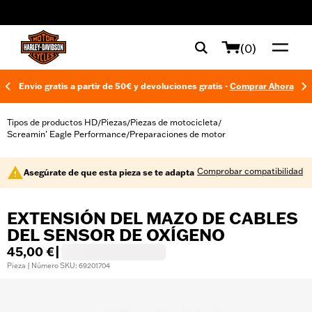
web accessibility
(0)
Envío gratis a partir de 50€ y devoluciones gratis -
Comprar Ahora
Tipos de productos HD
Piezas
Piezas de motocicleta
/
/
/
Screamin’ Eagle Performance
Preparaciones de motor
/
Comprobar compatibilidad
Asegúrate de que esta pieza se te adapta
EXTENSIÓN DEL MAZO DE CABLES
DEL SENSOR DE OXÍGENO
45,00 €
|
Pieza | Número SKU: 69201704