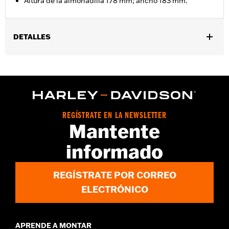
Altura de la almohadilla 178 mm; ancho 183 mm.
DETALLES
Compatible con los modelos Softail® ’18 y posteriores equipados
con apoyos del Sissy Bar HoldFast de altura estándar. También
para los modelos Touring equipados con Sissy Bar del pasajero
H-D® Detachables™ de altura estándar N/P 52300324, 52627-
09A, 54247-09A, 52933-97C o 52805-97B, Sissy Bar H-D®
Detachables™ altos N/P 52723-06A, Sissy Bar H-D®
REGÍSTRATE EN LA NEWSLETTER
Detachables™ Premium 52300257 o 52300258. Los montantes
Mantente
Touring cromados requieren la compra por separado del
soporte de respaldo 52565-94.
informado
Instrucciones de instalación
Altura:
7 Inches
REGÍSTRATE POR CORREO
Anchura:
7.2 Inches
ELECTRÓNICO
APRENDE A MONTAR