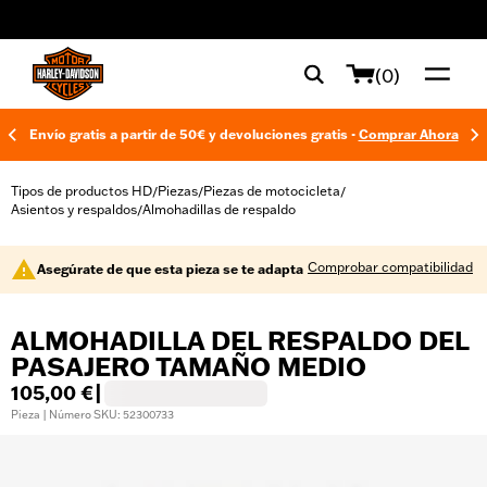
web accessibility
(0)
Envío gratis a partir de 50€ y devoluciones gratis -
Comprar Ahora
Tipos de productos HD
Piezas
Piezas de motocicleta
/
/
/
Asientos y respaldos
Almohadillas de respaldo
/
Comprobar compatibilidad
Asegúrate de que esta pieza se te adapta
ALMOHADILLA DEL RESPALDO DEL
PASAJERO TAMAÑO MEDIO
105,00 €
|
Pieza | Número SKU: 52300733