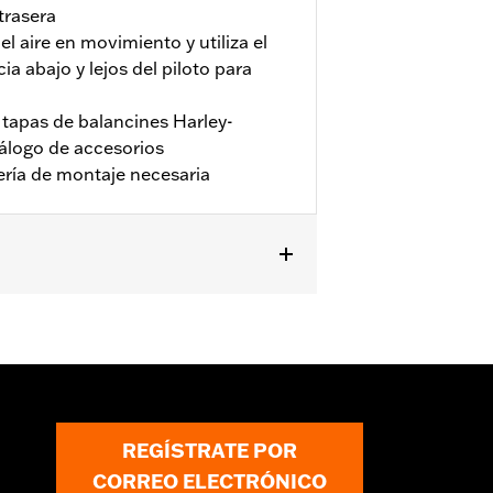
trasera
l aire en movimiento y utiliza el
acia abajo y lejos del piloto para
 tapas de balancines Harley-
tálogo de accesorios
llería de montaje necesaria
pring N/P 52000320 y 52000314.
REGÍSTRATE POR
CORREO ELECTRÓNICO