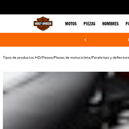
web accessibility
MOTOS
PIEZAS
HOMBRES
P
Tipos de productos HD
Piezas
Piezas de motocicleta
Parabrisas y deflector
/
/
/