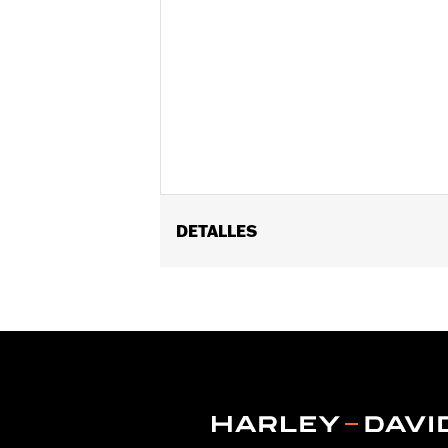
DETALLES
Compatible con los modelos Softail ’
Instrucciones de instalación
GARANTÍA:
,,,,,,,,,,,,,,,,,,,,,,,,,,,,,,,,,,,,,,,,,,,,,,,,