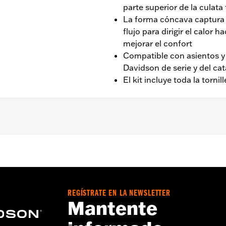
parte superior de la culata 
La forma cóncava captura e
flujo para dirigir el calor h
mejorar el confort
Compatible con asientos y
Davidson de serie y del ca
El kit incluye toda la torni
18 y posteriores. No es compatible con los asientos Solo S
,,,,,,,,,,,,,,,,,,,
REGÍSTRATE EN LA NEWSLETTER
Mantente