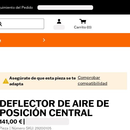
uimiento del Pedido
Carrito (0)
a
Bañado
Comprobar
Asegúrate de que esta pieza se te
compatibilidad
adapta
DEFLECTOR DE AIRE DE
POSICIÓN CENTRAL
141,00 €
|
Pieza | Número SKU: 29200105