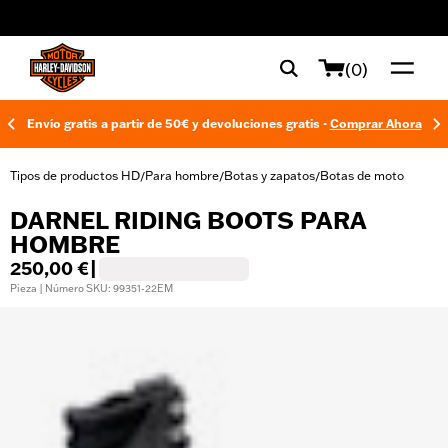
web accessibility
(0)
Envío gratis a partir de 50€ y devoluciones gratis -
Comprar Ahora
Tipos de productos HD
Para hombre
Botas y zapatos
Botas de moto
/
/
/
DARNEL RIDING BOOTS PARA
HOMBRE
250,00 €
|
Pieza | Número SKU: 99351-22EM