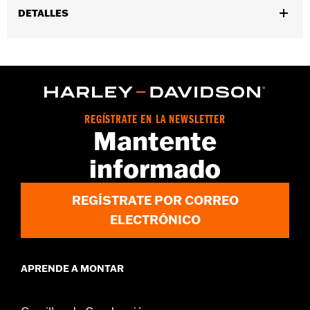
DETALLES
Género:
Hombres
Características funcionales:
ConstrucciÃ³n ribeteada
GARANTÍA:
Garantía de fábrica Wolverine - Visita
www.h-
d.com/warranty
para más detalles
Origen:
Importado
REGÍSTRATE EN LA NEWSLETTER
Dimension Description:
Altura de la caña: 8” / Altura del talón:
Mantente
1"
informado
REGÍSTRATE POR CORREO
ELECTRÓNICO
APRENDE A MONTAR