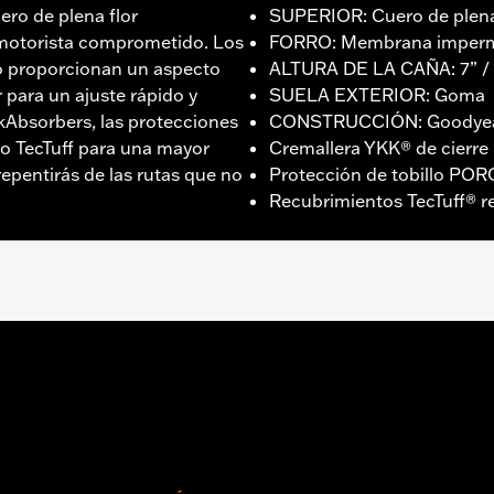
ro de plena flor
SUPERIOR: Cuero de plena
motorista comprometido. Los
FORRO: Membrana imperm
 proporcionan un aspecto
ALTURA DE LA CAÑA: 7” /
 para un ajuste rápido y
SUELA EXTERIOR: Goma
kAbsorbers, las protecciones
CONSTRUCCIÓN: Goodyear
to TecTuff para una mayor
Cremallera YKK® de cierre 
rrepentirás de las rutas que no
Protección de tobillo PO
Recubrimientos TecTuff® re
meable
A CAÑA: 7” / ALTURA DEL TALÓN: 1,5”