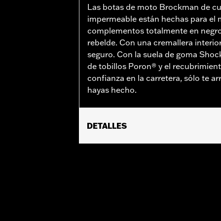
Las botas de moto Brockman de cue
impermeable están hechas para el 
complementos totalmente en negro
rebelde. Con una cremallera interior
seguro. Con la suela de goma Shoc
de tobillos Poron® y el recubrimien
confianza en la carretera, sólo te a
hayas hecho.
DETALLES
Género:
Hombres
Características funcionales:
Imper
Technology:
Waterproof
Dimension Description:
ALTURA DE L