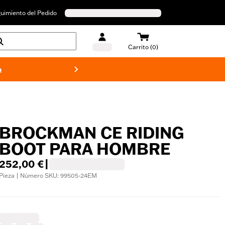
uimiento del Pedido
Carrito (0)
a
Bañado
BROCKMAN CE RIDING
BOOT PARA HOMBRE
252,00 €
|
Pieza | Número SKU: 99505-24EM