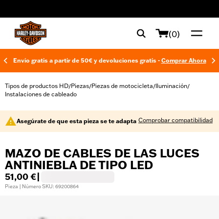
web accessibility
(0)
Envío gratis a partir de 50€ y devoluciones gratis -
Comprar Ahora
Tipos de productos HD
Piezas
Piezas de motocicleta
Iluminación
/
/
/
/
Instalaciones de cableado
Comprobar compatibilidad
Asegúrate de que esta pieza se te adapta
MAZO DE CABLES DE LAS LUCES
ANTINIEBLA DE TIPO LED
51,00 €
|
Pieza | Número SKU: 69200864