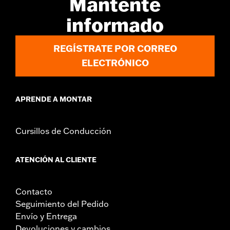
Mantente
Se vende por unidades:
Cada una
informado
Material:
Vinilo
Contenido del embalaje:
Incluye toda la tornillería de fijación
requerida
REGÍSTRATE POR CORREO
Anchura de asiento:
15.0
ELECTRÓNICO
Unidad de medida de la anchura del asiento:
Pulgadas
APRENDE A MONTAR
Cursillos de Conducción
ATENCIÓN AL CLIENTE
Contacto
Seguimiento del Pedido
Envío y Entrega
Devoluciones y cambios