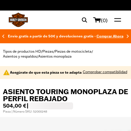
web accessibility
(0)
Envío gratis a partir de 50€ y devoluciones gratis -
Comprar Ahora
Tipos de productos HD
Piezas
Piezas de motocicleta
/
/
/
Asientos y respaldos
Asientos monoplaza
/
Comprobar compatibilidad
Asegúrate de que esta pieza se te adapta
ASIENTO TOURING MONOPLAZA DE
PERFIL REBAJADO
504,00 €
|
Pieza | Número SKU: 52000248