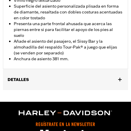
Vinilo negro texturizado
Superficie del asiento personalizada plisada en forma
de diamante, resaltada con dobles costuras acentuadas
en color tostado
Presenta una parte frontal ahusada que acerca las
piernas entre si para facilitar el apoyo de los pies al
suelo
Añade el asiento del pasajero, el Sissy Bar y la
almohadilla del respaldo Tour-Pak® a juego que elijas
(se venden por separado)
Anchura de asiento 381 mm.
DETALLES
Compatible con los modelos '09-'25 Touring (excepto '21 y
posteriores FLH, '23 y posteriores FLHFB, FLHXSE, FLTRXSE,
'24 y posteriores FLHX, FLTRX, FLTRXSTSE y '25 y posteriores
FLHXU y FLTRXRRSE). No compatible con los modelos Trike. No
admite respaldo para el piloto. Anchura del asiento: 15,0
pulgadas.
REGÍSTRATE EN LA NEWSLETTER
Instrucciones de instalación