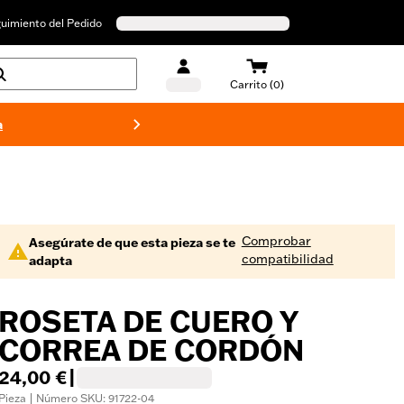
uimiento del Pedido
Carrito (0)
a
Bañado
Comprobar
Asegúrate de que esta pieza se te
compatibilidad
adapta
ROSETA DE CUERO Y
CORREA DE CORDÓN
24,00 €
|
Pieza | Número SKU: 91722-04