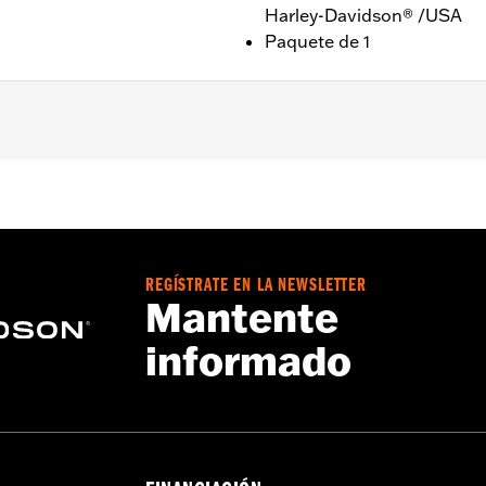
Harley-Davidson® /USA
Paquete de 1
REGÍSTRATE EN LA NEWSLETTER
Mantente
 cuero y correa de cordón
informado