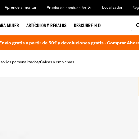
Aprende a montar
Localizador
Prueba de conducción
Seg
ARA MUJER
ARTÍCULOS Y REGALOS
DESCUBRE H-D
Envío gratis a partir de 50€ y devoluciones gratis -
Comprar Ahor
sorios personalizados
Calcas y emblemas
/