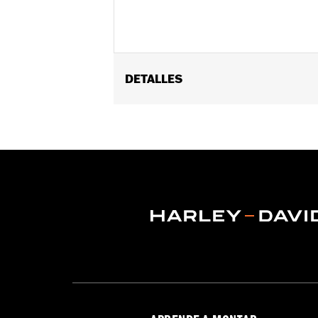
DETALLES
Ajuste universal.
Instrucciones de instalación
Resistente al agua:
No
Se vende por separado:
Conchos
Se vende por unidades:
Cada una
Material:
Cuero
Contenido del embalaje:
1 roseta de