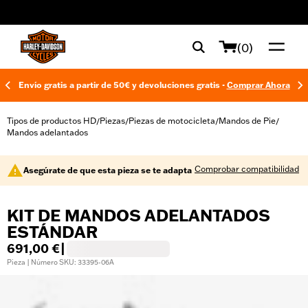
web accessibility
(0)
Envío gratis a partir de 50€ y devoluciones gratis -
Comprar Ahora
Tipos de productos HD
Piezas
Piezas de motocicleta
Mandos de Pie
/
/
/
/
Mandos adelantados
Comprobar compatibilidad
Asegúrate de que esta pieza se te adapta
KIT DE MANDOS ADELANTADOS
ESTÁNDAR
691,00 €
|
Pieza | Número SKU: 33395-06A