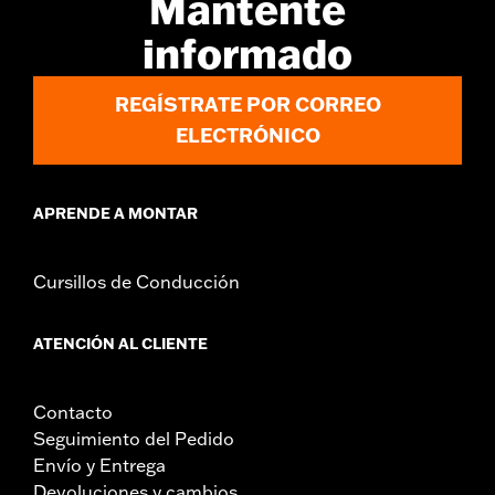
Mantente
Posición en la moto:
Trasero
Se vende por unidades:
Par
informado
Contenido del embalaje:
2 módulos de intermitentes LED
precableados y carcasas
REGÍSTRATE POR CORREO
HOMOLOGACIÓN:
Acorde con la norma DOT y ECE
ELECTRÓNICO
APRENDE A MONTAR
Cursillos de Conducción
ATENCIÓN AL CLIENTE
Contacto
Seguimiento del Pedido
Envío y Entrega
Devoluciones y cambios