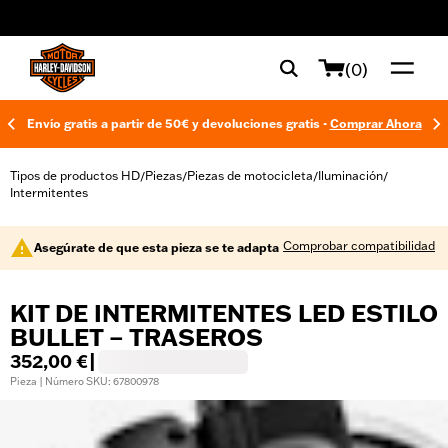
web accessibility
(0)
Envío gratis a partir de 50€ y devoluciones gratis -
Comprar Ahora
Tipos de productos HD
Piezas
Piezas de motocicleta
Iluminación
/
/
/
/
Intermitentes
Comprobar compatibilidad
Asegúrate de que esta pieza se te adapta
KIT DE INTERMITENTES LED ESTILO
BULLET – TRASEROS
352,00 €
|
Pieza | Número SKU: 67800978