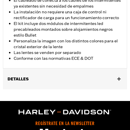
El cableado se conecta a los cables de los intermitentes
ya existentes sin necesidad de empalmes
La instalación no requiere una caja de control ni
rectificador de carga para un funcionamiento correcto
El kit incluye dos módulos de intermitentes led
precableados montados sobre alojamientos negros
estilo Bullet
Personaliza la imagen con los distintos colores para el
cristal exterior de la lente
Las lentes se venden por separado
Conforme con las normativas ECE & DOT
DETALLES
Compatible con los modelos '18-'25 FXLR y FXLRS (excepto '25 y
posteriores FXLRS). El kit incluye luces LED, carcasas negras y
fijaciones de intermitentes negras.
Instrucciones de instalación
Tipo de iluminación:
LED
REGÍSTRATE EN LA NEWSLETTER
Color de iluminación:
Ámbar