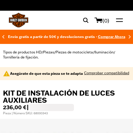
web accessibility
(0)
Envío gratis a partir de 50€ y devoluciones gratis -
Comprar Ahora
Tipos de productos HD
Piezas
Piezas de motocicleta
Iluminación
/
/
/
/
Tornillería de fijación.
Comprobar compatibilidad
Asegúrate de que esta pieza se te adapta
KIT DE INSTALACIÓN DE LUCES
AUXILIARES
236,00 €
|
Pieza | Número SKU: 68000343