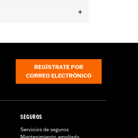
on Evolution® 1340. No compatible
ráulico, ni FLHTCUL y FLHTKL ’15-’16
00026.
icable vehicles, including those that
REGÍSTRATE POR
ories catalog for fitment information.
CORREO ELECTRÓNICO
SEGUROS
Servicios de seguros
Mantenimiento ampliado