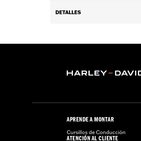
DETALLES
Compatible con los modelos ’99-’17 
con los modelos FXDLS, FLSS, FLSTFB
y modelos Touring y Trike ’14-’16 eq
Se vende por unidades:
Cada una
Contenido del embalaje:
Sólo muell
These Screamin’ Eagle® products a
are pollution controlled. See Gen
Screamin’ Eagle Performance prod
APRENDE A MONTAR
Cursillos de Conducción
ATENCIÓN AL CLIENTE