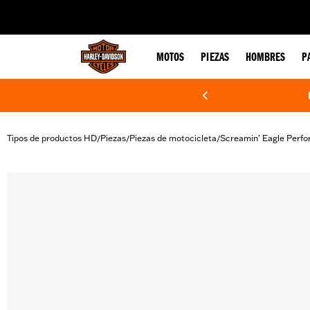
web accessibility
MOTOS
PIEZAS
HOMBRES
P
Tipos de productos HD
Piezas
Piezas de motocicleta
Screamin’ Eagle Perf
/
/
/