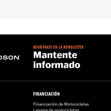
equipados con Twin Cam y los modelos ’98-’99 equipados c
S y FXSE ’16-’17 o Touring CVO™ ’13-’16 con embrague hid
uipados con kit de embrague Screamin’ Eagle® A&S N/P 370
e de embrague
REGÍSTRATE EN LA NEWSLETTER
re 50-State U.S. EPA compliant for sale and use on all appl
Mantente
uine Motor Parts and Accessories or Screamin’ Eagle Access
informado
ucts are intended for the experienced rider only.
FINANCIACIÓN
Financiación de Motocicletas
Leasing de motocicletas