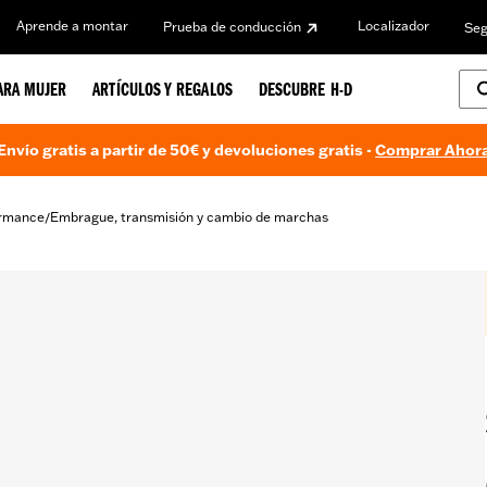
Aprende a montar
Localizador
Prueba de conducción
Seg
ARA MUJER
ARTÍCULOS Y REGALOS
DESCUBRE H-D
Envío gratis a partir de 50€ y devoluciones gratis -
Comprar Ahor
ormance
Embrague, transmisión y cambio de marchas
/