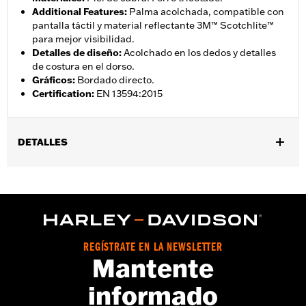
Additional Features
:
Palma acolchada, compatible con
pantalla táctil y material reflectante 3M™ Scotchlite™
para mejor visibilidad.
Detalles de diseño
:
Acolchado en los dedos y detalles
de costura en el dorso.
Gráficos
:
Bordado directo.
Certification
:
EN 13594:2015
DETALLES
Género:
Hombres
Características funcionales:
Compatible con pantallas
,
,
tÃ¡ctiles
Reflexivo
Dedos precurvados
GARANTÍA:
Garantía limitada de 2 años - Visita
www.h-
d.com/warranty
para más detalles
REGÍSTRATE EN LA NEWSLETTER
Origen:
Importado
Mantente
informado