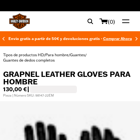
web accessibility
(0)
Envío gratis a partir de 50€ y devoluciones gratis -
Comprar Ahora
Tipos de productos HD
Para hombre
Guantes
/
/
/
Guantes de dedos completos
GRAPNEL LEATHER GLOVES PARA
HOMBRE
130,00 €
|
Pieza | Número SKU: 98147-22EM