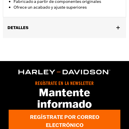
Fabricado a partir de componentes originales
Ofrece un acabado y ajuste superiores
DETALLES
Compatible con los modelos '14 y posteriores Touring (excepto
'23 y posteriores FLHXSE, FLTRXSE, '24 y posteriores FLHX,
FLTRX y FLTRXSTSE y '25 y posteriores FLHXU, FLTRXRRSE y
'26 y posteriores FLHXLSE y FLHXSTSE) y Trike.
Instrucciones de instalación
Se vende por unidades:
Par
Contenido del embalaje:
Par de cubiertas de correderas de
REGÍSTRATE EN LA NEWSLETTER
horquilla
Mantente
informado
REGÍSTRATE POR CORREO
ELECTRÓNICO