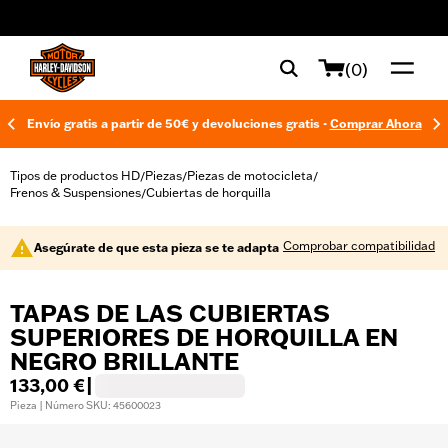
web accessibility
(0)
Envío gratis a partir de 50€ y devoluciones gratis -
Comprar Ahora
Tipos de productos HD
Piezas
Piezas de motocicleta
/
/
/
Frenos & Suspensiones
Cubiertas de horquilla
/
Comprobar compatibilidad
Asegúrate de que esta pieza se te adapta
TAPAS DE LAS CUBIERTAS
SUPERIORES DE HORQUILLA EN
NEGRO BRILLANTE
133,00 €
|
Pieza | Número SKU: 45600023