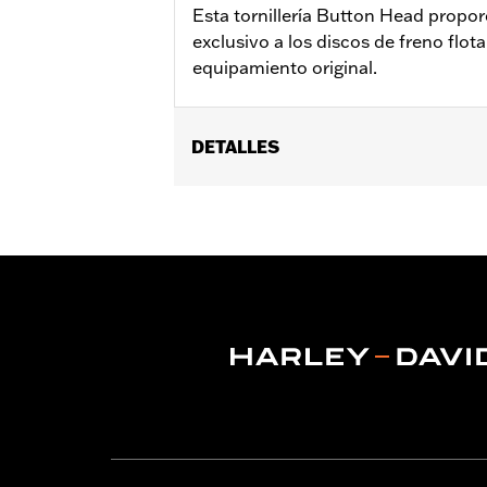
Esta tornillería Button Head prop
exclusivo a los discos de freno flot
equipamiento original.
DETALLES
Compatible con los modelos ’90 y post
modelos equipados con disco de fren
modelos RA1250, RA1250S, RH975 o 
Instrucciones de instalación
Se vende por unidades:
Cada una
Contenido del embalaje:
5 tornillos