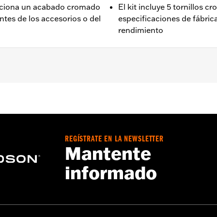
orciona un acabado cromado
El kit incluye 5 tornillos 
antes de los accesorios o del
especificaciones de fábrica 
rendimiento
eriores (excepto los modelos VRSC™, FXSB, FXSE, Touring y 
o abierto N/P 44343-01, 44553-06A, 41500012, 41500040 o 
RH1250S.
REGÍSTRATE EN LA NEWSLETTER
 torx cromados de cabeza plana
Mantente
informado