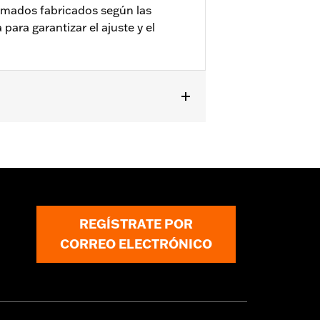
cromados fabricados según las
para garantizar el ajuste y el
Trike ’14 y posteriores y los
41500042). No compatible con los
REGÍSTRATE POR
CORREO ELECTRÓNICO