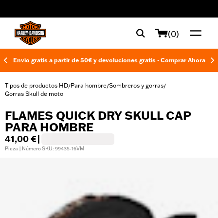
web accessibility
(0)
Envío gratis a partir de 50€ y devoluciones gratis -
Comprar Ahora
Tipos de productos HD
Para hombre
Sombreros y gorras
/
/
/
Gorras Skull de moto
FLAMES QUICK DRY SKULL CAP
PARA HOMBRE
41,00 €
|
Pieza | Número SKU: 99435-16VM