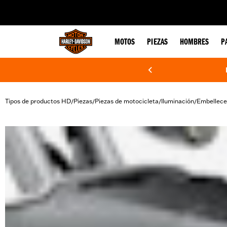
web accessibility
MOTOS
PIEZAS
HOMBRES
P
Tipos de productos HD
Piezas
Piezas de motocicleta
Iluminación
Embelleced
/
/
/
/