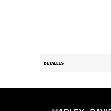
DETALLES
Compatible con los modelos '18 y pos
Instrucciones de instalación
Se vende por separado:
Bisel negro
Se vende por unidades:
Cada una
Contenido del embalaje:
Paneles de 