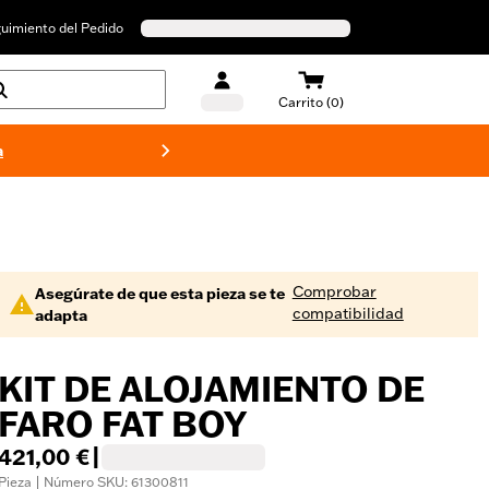
uimiento del Pedido
Carrito (0)
a
Bañado
Comprobar
Asegúrate de que esta pieza se te
compatibilidad
adapta
KIT DE ALOJAMIENTO DE
FARO FAT BOY
421,00 €
|
Pieza | Número SKU: 61300811