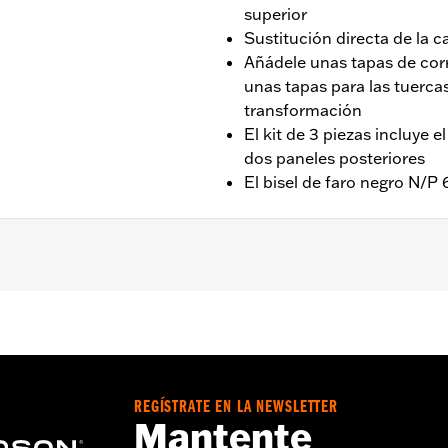
superior
Sustitución directa de la 
Añádele unas tapas de corr
unas tapas para las tuerca
transformación
El kit de 3 piezas incluye e
dos paneles posteriores
El bisel de faro negro N/
teriores FLFB, FLFBS y '25 y posteriores FLSTFI.
 de faro N/P 61400509
carcasa, adornos adhesivos, tornillos
REGÍSTRATE EN LA NEWSLETTER
Mantente