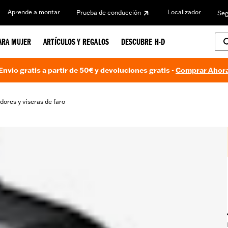
Aprende a montar
Localizador
Prueba de conducción
Seg
ARA MUJER
ARTÍCULOS Y REGALOS
DESCUBRE H-D
Envío gratis a partir de 50€ y devoluciones gratis -
Comprar Ahor
ores y viseras de faro