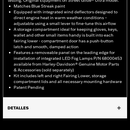
testing. Original Equipment on Street Glide® Ultra model.
Matches Blue Streak paint
Equipped with integrated wind deflectors designed to
direct engine heat in warm weather conditions –
adjustable using a small lever to fine-tune this airflow
A storage compartment ideal for keeping gloves, keys,
wallet and other small items handy is built into each
fairing lower - compartment door has a push-button
latch and smooth, damped action
Features a removeable panel on the leading edge for
installation of integrated LED Fog Lamps P/N 68000453
available from Harley-Davidson® Genuine Motor Parts
& Accessories (sold separately)
Kit includes left and right Fairing Lower, storage
compartment lids and all necessary mounting hardware
Patent Pending
DETALLES
Compatible con los modelos '23 y posteriores FLHXSE y
FLTRXSE, '24 y posteriores FLHX y FLTRX, '25 y posteriores