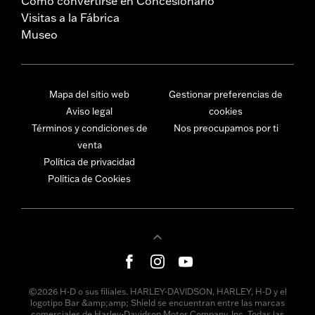
Cómo convertirse en Concesionario
Visitas a la Fábrica
Museo
Mapa del sitio web
Gestionar preferencias de
Aviso legal
cookies
Términos y condiciones de
Nos preocupamos por ti
venta
Política de privacidad
Política de Cookies
©2026 H-D o sus filiales. HARLEY-DAVIDSON, HARLEY, H-D y el
logotipo Bar &amp;amp; Shield se encuentran entre las marcas
comerciales de Harley-Davidson Motor Company, Inc. Todas las