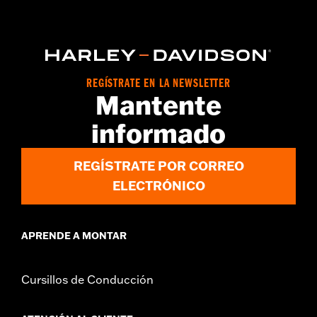
FLHXU, '26 y posteriores FLHLT, FLHLTSE, FLHXL, FLHXLSE,
FLTRT y FLTRXL. Los modelos Street Glide y Road Glide
requieren la compra por separado del protector de motor N/P
49000284 o N/P 49000285. Los modelos Road Glide y Road
Glide 3 requieren la compra adicional por separado del soporte
de carenado N/P 47201045 o N/P 47201044. Los modelos Road
REGÍSTRATE EN LA NEWSLETTER
Glide 3 requieren la compra por separado del protector de
Mantente
carenado inferior N/P 49000330 y los herrajes N/P 2708A (2
unid.), N/P 6116 (2 unid.) y N/P 4924 (2 unid.). No compatible
informado
con los filtros de aire Heavy Breather.
Instrucciones de instalación
REGÍSTRATE POR CORREO
ELECTRÓNICO
APRENDE A MONTAR
Cursillos de Conducción