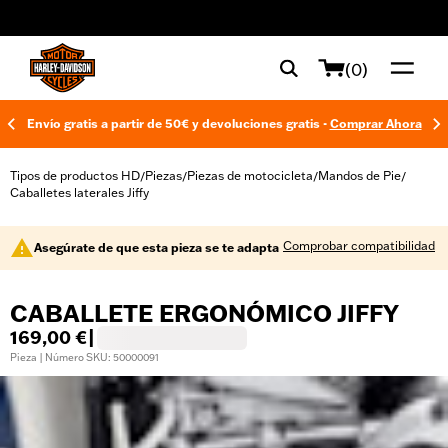
web accessibility
(0)
Envío gratis a partir de 50€ y devoluciones gratis -
Comprar Ahora
Tipos de productos HD
Piezas
Piezas de motocicleta
Mandos de Pie
/
/
/
/
Caballetes laterales Jiffy
Comprobar compatibilidad
Asegúrate de que esta pieza se te adapta
CABALLETE ERGONÓMICO JIFFY
169,00 €
|
Pieza | Número SKU: 50000091