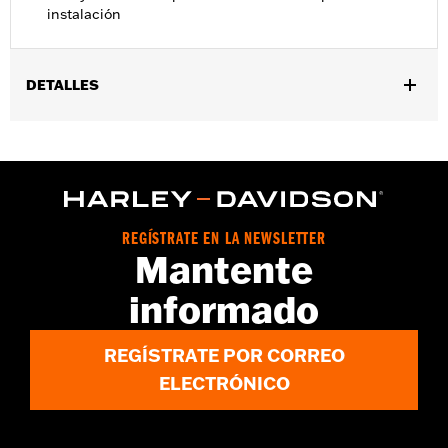
instalación
DETALLES
Compatible con los modelos XL '04-'22.
Instrucciones de instalación
Se vende por unidades:
Cada una
Contenido del embalaje:
Tuerca pulsador de recambio para su
instalación
REGÍSTRATE EN LA NEWSLETTER
Mantente
informado
REGÍSTRATE POR CORREO
ELECTRÓNICO