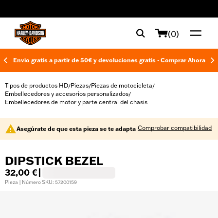
web accessibility
(0)
Envío gratis a partir de 50€ y devoluciones gratis -
Comprar Ahora
Tipos de productos HD
Piezas
Piezas de motocicleta
/
/
/
Embellecedores y accesorios personalizados
/
Embellecedores de motor y parte central del chasis
Comprobar compatibilidad
Asegúrate de que esta pieza se te adapta
DIPSTICK BEZEL
32,00 €
|
Pieza | Número SKU: 57200159