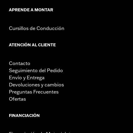
Contenido del embalaje:
Abrazaderas de manillar, torretas y
APRENDE A MONTAR
tornillos
Reclinación:
1.7
Unidad de medida de la reclinación:
Pulgadas
Cursillos de Conducción
NOTAS:
El montaje de algunos manillares y torretas puede
requerir un cambio de los cables del embrague o del
ATENCIÓN AL CLIENTE
acelerador y de los latiguillos de freno en algunos
modelos. La altura del manillar está regulada en
muchos lugares. Comprueba que tu motocicleta cumple
Contacto
con la regulación vigente.
Seguimiento del Pedido
Envío y Entrega
Devoluciones y cambios
Preguntas Frecuentes
Ofertas
FINANCIACIÓN