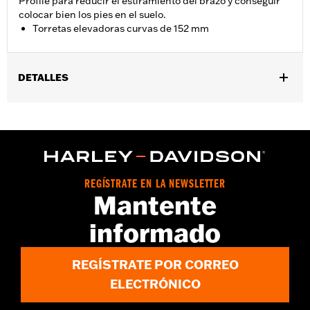
Profile para reducir el estiramiento del brazo y conseguir
colocar bien los pies en el suelo.
Torretas elevadoras curvas de 152 mm
DETALLES
Compatible con la mayoría de los manillares de 1,25 pulgadas.
No compatible con los modelos FXSB, FXSBSE, FXBB, FXBBS
FXBR, FXBRS, FXST, '25 y posteriores FLTRXRRSE, Springer™,
24 y posteriores Touring, Trike, y '22 y posteriores Revolution
Max. Requiere la compra por separado de los componentes
adicionales. Consulta con el concesionario para obtener más
REGÍSTRATE EN LA NEWSLETTER
detalles.
Mantente
Instrucciones de instalación
informado
Diámetro:
1.25
Unida de medida del diámetro del material:
Pulgadas
Altura:
6 Inches
REGÍSTRATE POR CORREO
Se vende por unidades:
Cada una
ELECTRÓNICO
Unidad de medida de la altura del material:
Pulgadas
Material:
De aluminio