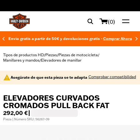
web accessibility
(0)
Envío gratis a partir de 50€ y devoluciones gratis -
Comprar Ahora
Tipos de productos HD
Piezas
Piezas de motocicleta
/
/
/
Manillares y mandos
Elevadores de manillar
/
Comprobar compatibilidad
Asegúrate de que esta pieza se te adapta
ELEVADORES CURVADOS
CROMADOS PULL BACK FAT
292,00 €
|
Pieza | Número SKU: 56267-09