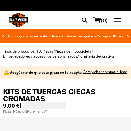
web accessibility
(0)
Envío gratis a partir de 50€ y devoluciones gratis -
Comprar Ahora
Tipos de productos HD
Piezas
Piezas de motocicleta
/
/
/
Embellecedores y accesorios personalizados
Tornillería decorativa
/
Comprobar compatibilidad
Asegúrate de que esta pieza se te adapta
KITS DE TUERCAS CIEGAS
CROMADAS
9,00 €
|
Pieza | Número SKU: 94117-93T