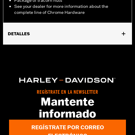
Package of 5 acorn nuts
See your dealer for more information about the
complete line of Chrome Hardware
DETALLES
Ajuste universal.
Se vende por unidades:
Cada una
Contenido del embalaje:
5 tuercas ciegas cromadas
REGÍSTRATE EN LA NEWSLETTER
Mantente
informado
REGÍSTRATE POR CORREO