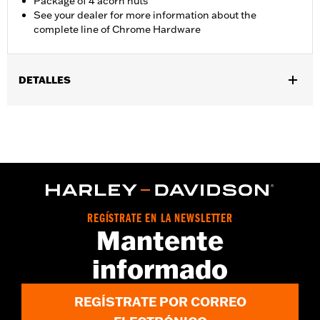
Package of 4 acorn nuts
See your dealer for more information about the
complete line of Chrome Hardware
DETALLES
Ajuste universal.
Se vende por unidades:
Cada una
Contenido del embalaje:
4 tuercas ciegas cromadas
REGÍSTRATE EN LA NEWSLETTER
Mantente
informado
REGÍSTRATE POR CORREO