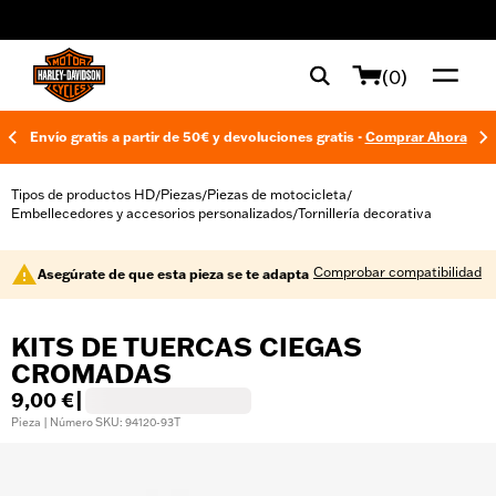
web accessibility
(0)
Envío gratis a partir de 50€ y devoluciones gratis -
Comprar Ahora
Tipos de productos HD
Piezas
Piezas de motocicleta
/
/
/
Embellecedores y accesorios personalizados
Tornillería decorativa
/
Comprobar compatibilidad
Asegúrate de que esta pieza se te adapta
KITS DE TUERCAS CIEGAS
CROMADAS
9,00 €
|
Pieza | Número SKU: 94120-93T