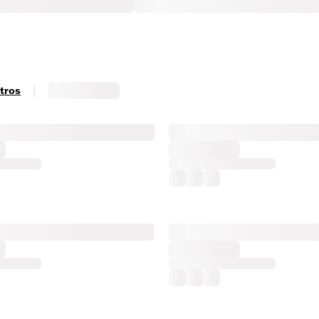
|
ltros