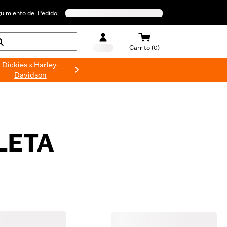
uimiento del Pedido
Carrito (0)
Dickies x Harley-
Davidson
LETA