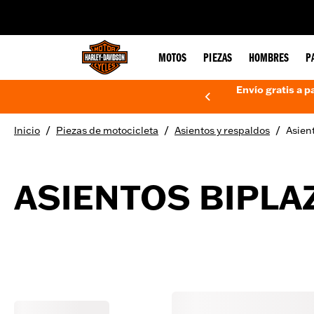
web accessibility
MOTOS
PIEZAS
HOMBRES
P
Envío gratis a p
/
/
/
Inicio
Piezas de motocicleta
Asientos y respaldos
Asien
ASIENTOS BIPLA