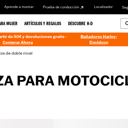
Aprende a montar
Localizador
Prueba de conducción
Seg
ARA MUJER
ARTÍCULOS Y REGALOS
DESCUBRE H-D
artir de 50€ y devoluciones gratis -
Bañadores Harley-
Comprar Ahora
Davidson
tos de doble nivel
ZA PARA MOTOCIC