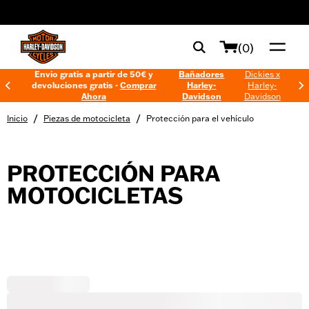
web accessibility
(0)
Envío gratis a partir de 50€ y
Bañadores
Dickies x
devoluciones gratis -
Comprar
Harley-
Harley-
Ahora
Davidson
Davidson
/
/
Inicio
Piezas de motocicleta
Protección para el vehículo
PROTECCIÓN PARA
MOTOCICLETAS