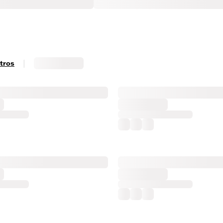
|
ltros