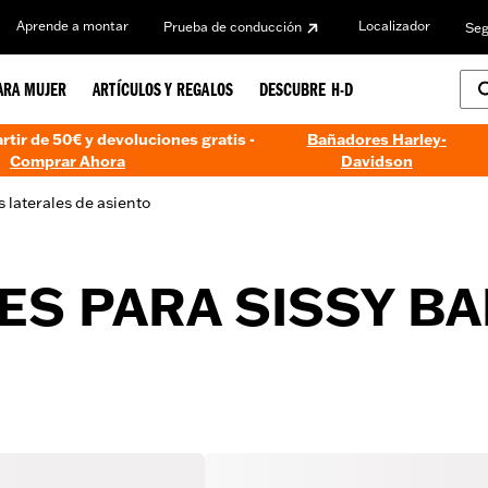
Aprende a montar
Localizador
Prueba de conducción
Seg
ARA MUJER
ARTÍCULOS Y REGALOS
DESCUBRE H-D
artir de 50€ y devoluciones gratis -
Bañadores Harley-
Comprar Ahora
Davidson
 laterales de asiento
ES PARA SISSY B