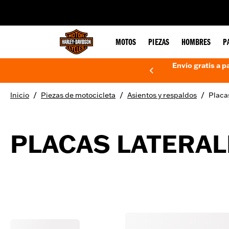
web accessibility
MOTOS
PIEZAS
HOMBRES
P
Envío gratis a p
/
/
/
Inicio
Piezas de motocicleta
Asientos y respaldos
Placas
PLACAS LATERAL