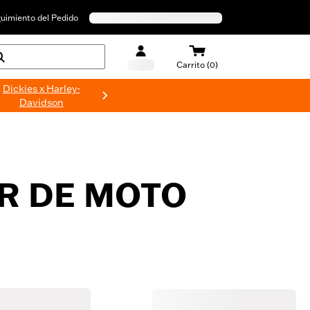
uimiento del Pedido
Carrito (0)
Dickies x Harley-
Davidson
AR DE MOTO